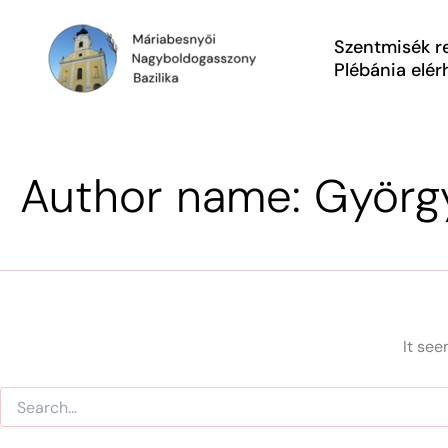
Skip
Search
for:
to
Szentmisék r
content
Plébánia elé
Author name: Györg
It see