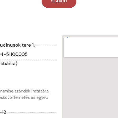
cinusok tere 1.
04-51100005
lébánia)
ntmise szándék íratására,
 esküvő, temetés és egyéb
-12