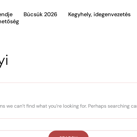
endje
Búcsúk 2026
Kegyhely, idegenvezetés
rhetőség
yi
ms we can’t find what you’re looking for. Perhaps searching ca