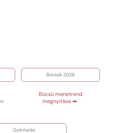
Búcsúk 2026
Búcsú menetrend
en
megnyitása ➡
Gyóntatás