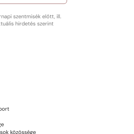
napi szentmisék előtt, ill.
tuális hirdetés szerint
!
port
ge
nsok közössége