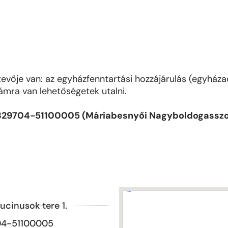
evője van: az egyházfenntartási hozzájárulás (egyházadó
ámra van lehetőségetek utalni.
29704-51100005 (Máriabesnyői Nagyboldogasszo
cinusok tere 1.
04-51100005