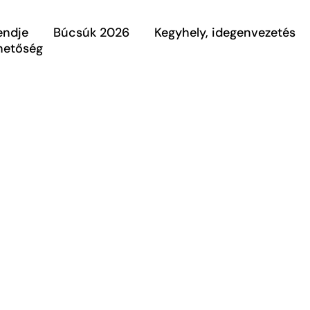
endje
Búcsúk 2026
Kegyhely, idegenvezetés
rhetőség
Szeretettel köszöntjük a Máriabesnyői Nagyboldogasszon
Kegytemplom és Plébánia weboldalán!