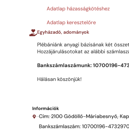
Adatlap házasságkötéshez
Adatlap keresztelőre
Egyházadó, adományok
Plébániánk anyagi bázisának két összet
Hozzájárulásotokat az alábbi számlasz
Bankszámlaszámunk: 10700196-473
Hálásan köszönjük!
Információk
Cím: 2100 Gödöllő-Máriabesnyő, Kapu
Bankszámlaszám: 10700196-473297