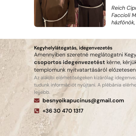
Reich Cip
Faccioli
házfőnök,
Kegyhelylátogatás, idegenvezetés
Amennyiben szeretné meglátogatni Kegy
csoportos idegenvezetést
kérne, kérjü
templomunk nyitvatartásáról előzetesen
Az alábbi elérhetőségeken kizárólag idegenv
tudunk információt nyújtani. A plébánia elérh
lejjebb.
besnyoikapucinus@gmail.com
+36 30 470 1317