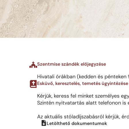
Szentmise szándék előjegyzése
Hivatali órákban (kedden és pénteken 9
Esküvő, keresztelés, temetés ügyintézése
Kérjük, keress fel minket személyes eg
Szintén nyitvatartás alatt telefonon i
Az aktuális stóladíjszabásról kérjük, ér
Letölthető dokumentumok