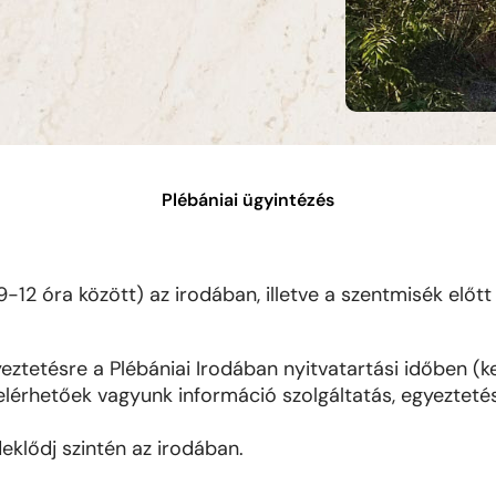
Plébániai ügyintézés
-12 óra között) az irodában, illetve a szentmisék előtt
yeztetésre a Plébániai Irodában nyitvatartási időben 
s elérhetőek vagyunk információ szolgáltatás, egyezteté
deklődj szintén az irodában.