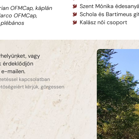
Szent Mónika édesany
rian OFMCap, káplán
Schola és Bartimeus gi
 Marco OFMCap,
Kalász női csoport
 plébános
helyünket, vagy
k érdeklődjön
 e-mailen.
ezetéssel kapcsolatban
etőségeiért kérjük, görgessen