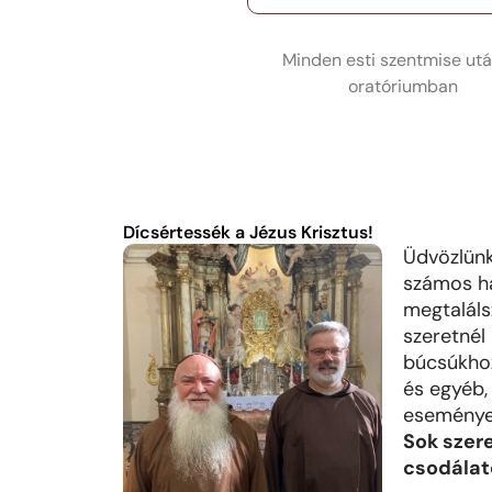
Minden esti szentmise utá
oratóriumban
Dícsértessék a Jézus Krisztus!
Üdvözlünk
számos h
megtaláls
szeretnél
búcsúkhoz
és egyéb,
eseménye
Sok szere
csodálat