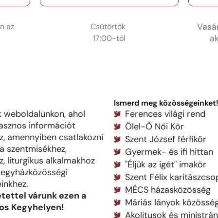
Vasár
n az
Csütörtök
ak
17:00-tól
Ismerd meg közösségeinket
 weboldalunkon, ahol
Ferences világi rend
asznos információt
Ölel-Ő Női Kör
z, amennyiben csatlakozni
Szent József férfikör
 a szentmisékhez,
Gyermek- és ifi hittan
, liturgikus alkalmakhoz
"Éljük az igét" imakör
 egyházközösségi
Szent Félix karitászcso
inkhez.
MÉCS házasközösség
tettel várunk ezen a
Máriás lányok közössé
os Kegyhelyen!
Akolitusok és ministrá