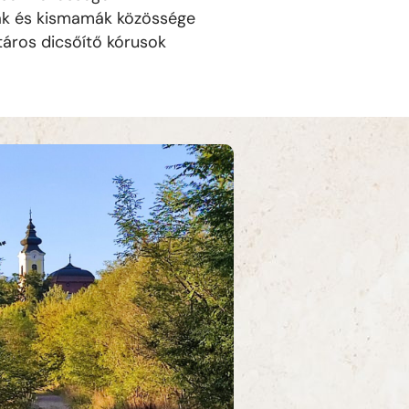
ák és kismamák közössége
táros dicsőítő kórusok